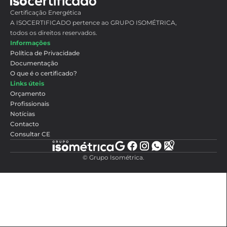
Certificação Energética
A ISOCERTIFICADO pertence ao GRUPO ISOMÉTRICA,
todos os direitos reservados.
Informações
Política de Privacidade
Documentação
O que é o certificado?
Links úteis
Orçamento
Profissionais
Notícias
Contacto
Consultar CE
©
Grupo Isométrica
.