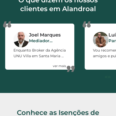
nossa agenda.
clientes em Alandroal
“
“
Joel Marques
Lu
Mediador
Par
Imobiliário
Enquanto Broker da Agência
Vou recome
UNU Villa em Santa Maria da
amigos e pub
Feira, só posso recomendar
firma pelo e
”
a ISOcertificado como
prestado. 5 e
parceiro de Negócio.
«
»
Rápidos, Eficientes,
polivalentes e Honestos.
Conhece as Isenções de