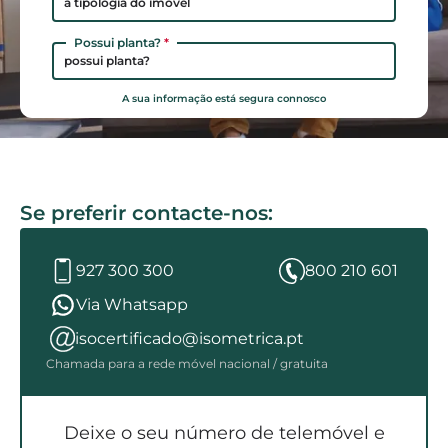
a tipologia do imóvel
Possui planta?
*
possui planta?
A sua informação está segura connosco
Se preferir contacte-nos:
927 300 300
800 210 601
Via Whatsapp
isocertificado@isometrica.pt
Chamada para a rede móvel nacional / gratuita
Deixe o seu número de telemóvel e