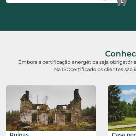
”
Rápidos, Eficientes, polivalentes e Honestos.
Conhece
Embora a certificação energética seja obrigatór
Na ISOcertificado os clientes são 
Ruínas
Casa pe