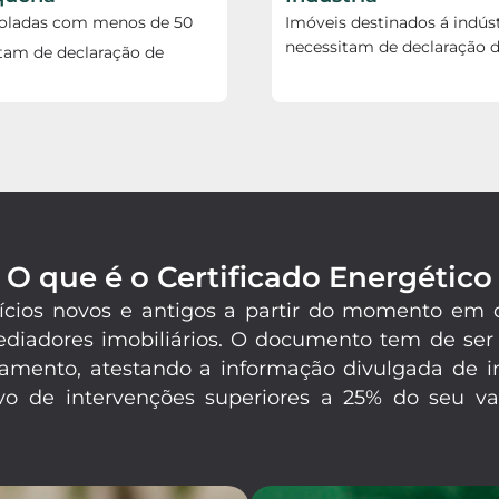
soladas com menos de 50
Imóveis destinados á indúst
necessitam de declaração d
tam de declaração de
O que é o Certificado Energético
difícios novos e antigos a partir do momento e
mediadores imobiliários. O documento tem de ser
amento, atestando a informação divulgada de in
o de intervenções superiores a 25% do seu val