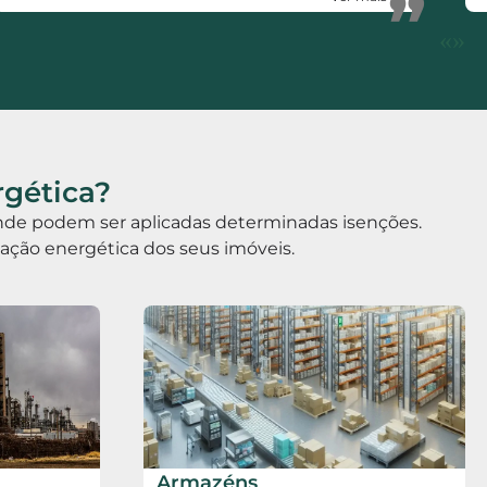
”
de certificação energética. Votos de muito
«
»
sucesso.
rgética?
 onde podem ser aplicadas determinadas isenções.
icação energética dos seus imóveis.
Armazéns