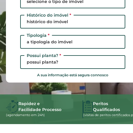
selecione o tipo de imóvel
Histórico do imóvel
*
histórico do imóvel
Tipologia
*
a tipologia do imóvel
Possui planta?
*
possui planta?
A sua informação está segura connosco
Rapidez e
Peritos
Facilidade Processo
Qualificados
(agendamento em 24h)
(visitas de peritos certificado