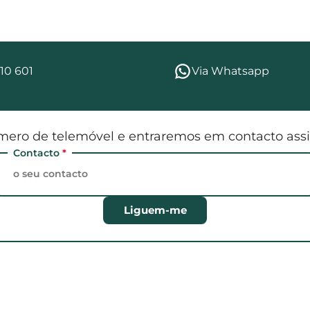
10 601
Via Whatsapp
mero de telemóvel e entraremos em contacto assi
Contacto
*
Liguem-me