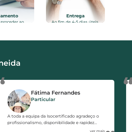
gamento
Entrega
 proceder ao
Ao fim de 4-5 dias úteis,
to do serviço
após vistoria ao imóvel, e
lizado, através
recolha de toda a
intes meios de
documentação necessária
o: Referência
ao processo, o certificado
, Transferência
energético é enviado por
a ou MB WAY.
email e/ou via CTT.
meida
“
Fátima Fernandes
Particular
A toda a equipa da Isocertificado agradeço o
profissionalismo, disponibilidade e rapidez
demonstrada no decorrer de todo o processo