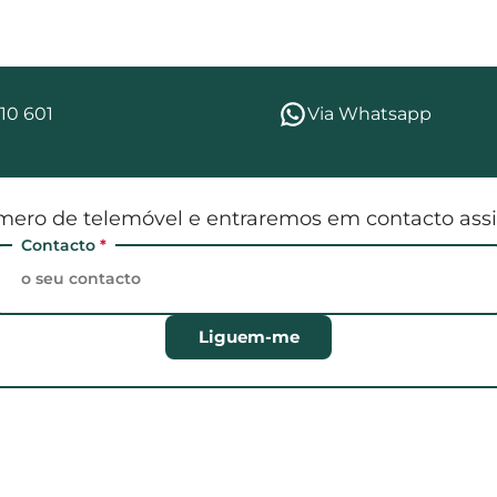
10 601
Via Whatsapp
mero de telemóvel e entraremos em contacto assi
Contacto
*
Liguem-me