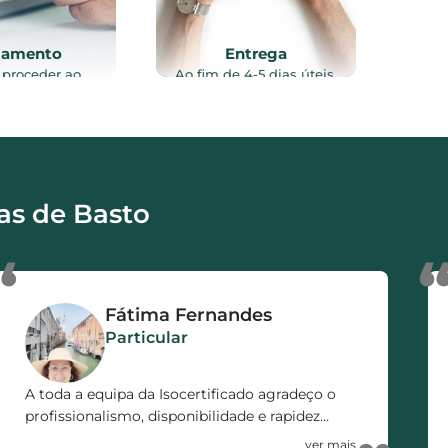
gamento
Entrega
 proceder ao
Ao fim de 4-5 dias úteis,
to do serviço
após vistoria ao imóvel, e
lizado, através
recolha de toda a
intes meios de
documentação necessária
o: Referência
ao processo, o certificado
, Transferência
energético é enviado por
a ou MB WAY.
email e/ou via CTT.
as de Basto
“
Fátima Fernandes
Particular
A toda a equipa da Isocertificado agradeço o
profissionalismo, disponibilidade e rapidez
demonstrada no decorrer de todo o processo