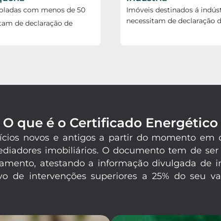
soladas com menos de 50
Imóveis destinados á indúst
necessitam de declaração d
tam de declaração de
O que é o Certificado Energético
difícios novos e antigos a partir do momento e
mediadores imobiliários. O documento tem de ser
amento, atestando a informação divulgada de in
o de intervenções superiores a 25% do seu val