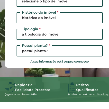
selecione o tipo de imóvel
Histórico do imóvel
*
histórico do imóvel
Tipologia
*
a tipologia do imóvel
Possui planta?
*
possui planta?
A sua informação está segura connosco
Rapidez e
Peritos
Facilidade Processo
Qualificados
(agendamento em 24h)
(visitas de peritos certificado