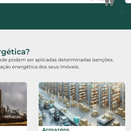
”
de certificação energética. Votos de muito
«
»
sucesso.
rgética?
 onde podem ser aplicadas determinadas isenções.
icação energética dos seus imóveis.
Armazéns