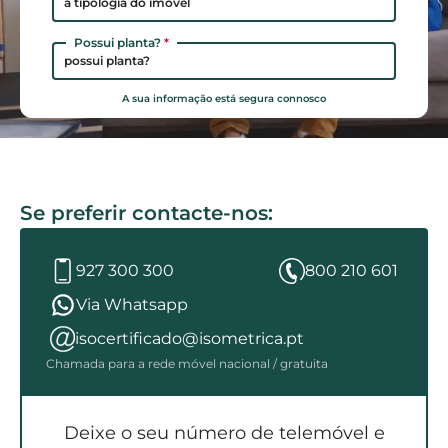
a tipologia do imóvel
Possui planta?
*
possui planta?
A sua informação está segura connosco
Se preferir contacte-nos:
927 300 300
800 210 601
Via Whatsapp
isocertificado@isometrica.pt
Chamada para a rede móvel nacional / gratuita
Deixe o seu número de telemóvel e