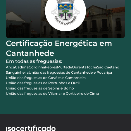
Certificação Energética em
Cantanhede
Em todas as freguesias:
Ançã
Cadima
Cordinhã
Febres
Murtede
Ourentã
Tocha
São Caetano
Sanguinheira
União das freguesias de Cantanhede e Pocariça
União das freguesias de Covões e Camarneira
União das freguesias de Portunhos e Outil
União das freguesias de Sepins e Bolho
União das freguesias de Vilamar e Corticeiro de Cima