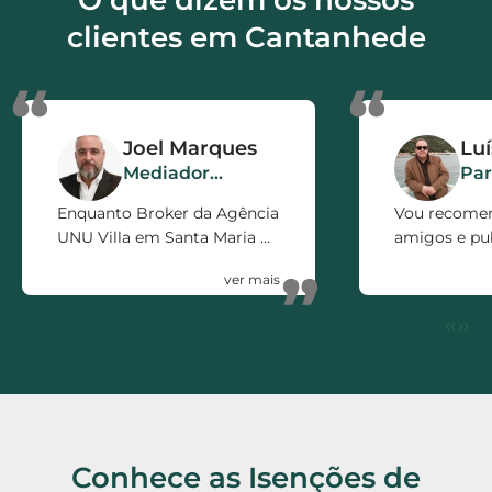
nossa agenda.
clientes em Cantanhede
“
“
Joel Marques
Lu
Mediador
Par
Imobiliário
Enquanto Broker da Agência
Vou recome
UNU Villa em Santa Maria da
amigos e pub
Feira, só posso recomendar
firma pelo e
”
a ISOcertificado como
prestado. 5 e
parceiro de Negócio.
«
»
Rápidos, Eficientes,
polivalentes e Honestos.
Conhece as Isenções de