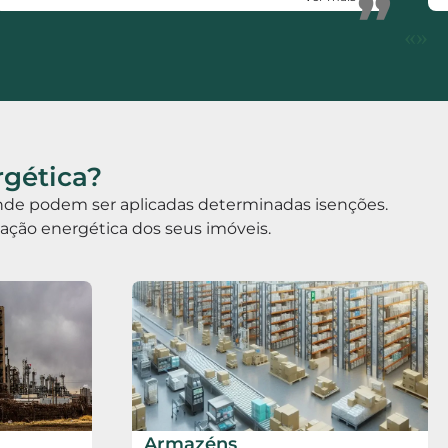
”
de certificação energética. Votos de muito
«
»
sucesso.
rgética?
 onde podem ser aplicadas determinadas isenções.
icação energética dos seus imóveis.
Armazéns