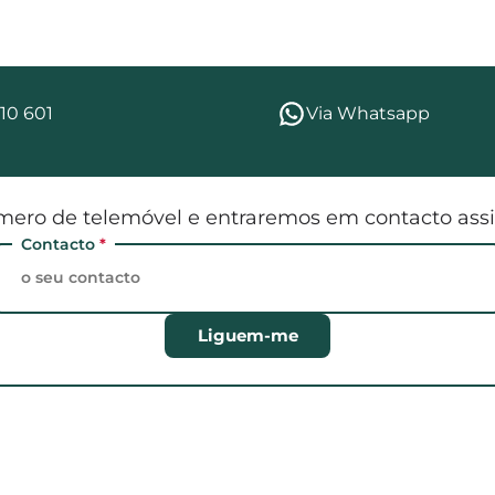
10 601
Via Whatsapp
mero de telemóvel e entraremos em contacto assi
Contacto
*
Liguem-me