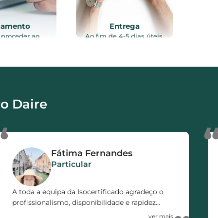
gamento
Entrega
 proceder ao
Ao fim de 4-5 dias úteis,
to do serviço
após vistoria ao imóvel, e
lizado, através
recolha de toda a
intes meios de
documentação necessária
o: Referência
ao processo, o certificado
, Transferência
energético é enviado por
a ou MB WAY.
email e/ou via CTT.
o Daire
“
Fátima Fernandes
Particular
A toda a equipa da Isocertificado agradeço o
profissionalismo, disponibilidade e rapidez
demonstrada no decorrer de todo o processo