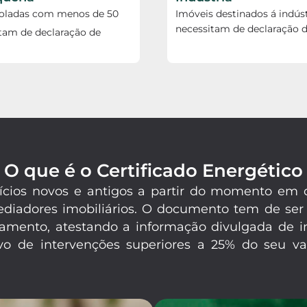
soladas com menos de 50
Imóveis destinados á indúst
necessitam de declaração d
tam de declaração de
O que é o Certificado Energético
difícios novos e antigos a partir do momento e
mediadores imobiliários. O documento tem de ser
amento, atestando a informação divulgada de in
o de intervenções superiores a 25% do seu val