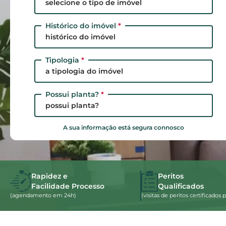
selecione o tipo de imóvel
Histórico do imóvel
*
histórico do imóvel
Tipologia
*
a tipologia do imóvel
Possui planta?
*
possui planta?
A sua informação está segura connosco
Rapidez e
Peritos
Facilidade Processo
Qualificados
(agendamento em 24h)
(visitas de peritos certificado