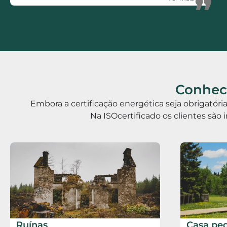
”
Rápidos, Eficientes, polivalentes e Honestos.
Conhece
Embora a certificação energética seja obrigatór
Na ISOcertificado os clientes são 
Ruínas
Casa pe