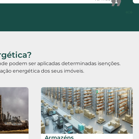
”
de certificação energética. Votos de muito
«
»
sucesso.
rgética?
 onde podem ser aplicadas determinadas isenções.
icação energética dos seus imóveis.
Armazéns