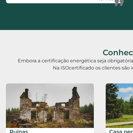
”
Rápidos, Eficientes, polivalentes e Honestos.
Conhece
Embora a certificação energética seja obrigatór
Na ISOcertificado os clientes são 
Ruínas
Casa pe