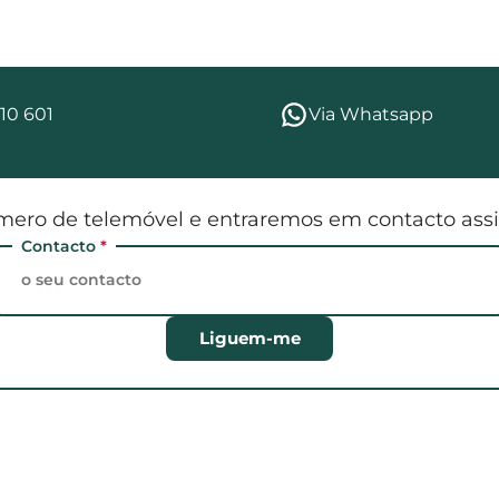
10 601
Via Whatsapp
mero de telemóvel e entraremos em contacto assi
Contacto
*
Liguem-me