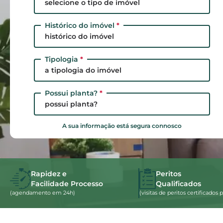
selecione o tipo de imóvel
Histórico do imóvel
*
histórico do imóvel
Tipologia
*
a tipologia do imóvel
Possui planta?
*
possui planta?
A sua informação está segura connosco
Rapidez e
Peritos
Facilidade Processo
Qualificados
(agendamento em 24h)
(visitas de peritos certificado