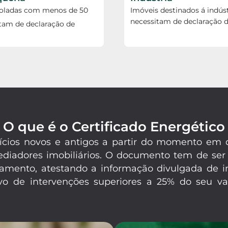
soladas com menos de 50
Imóveis destinados á indúst
necessitam de declaração d
tam de declaração de
O que é o Certificado Energético
difícios novos e antigos a partir do momento e
mediadores imobiliários. O documento tem de ser
amento, atestando a informação divulgada de in
o de intervenções superiores a 25% do seu val