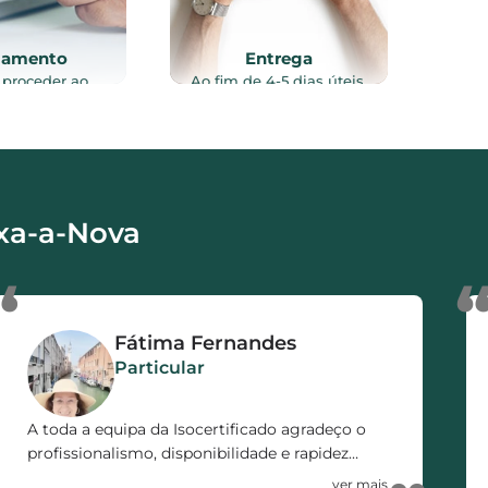
gamento
Entrega
 proceder ao
Ao fim de 4-5 dias úteis,
to do serviço
após vistoria ao imóvel, e
lizado, através
recolha de toda a
intes meios de
documentação necessária
o: Referência
ao processo, o certificado
, Transferência
energético é enviado por
a ou MB WAY.
email e/ou via CTT.
xa-a-Nova
“
Fátima Fernandes
Particular
A toda a equipa da Isocertificado agradeço o
profissionalismo, disponibilidade e rapidez
demonstrada no decorrer de todo o processo