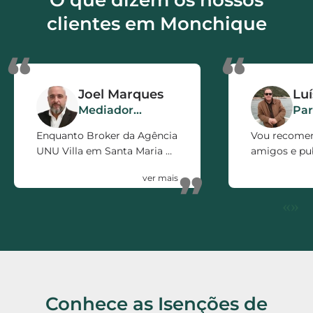
nossa agenda.
clientes em Monchique
“
“
Joel Marques
Lu
Mediador
Par
Imobiliário
Enquanto Broker da Agência
Vou recome
UNU Villa em Santa Maria da
amigos e pub
Feira, só posso recomendar
firma pelo e
”
a ISOcertificado como
prestado. 5 e
parceiro de Negócio.
«
»
Rápidos, Eficientes,
polivalentes e Honestos.
Conhece as Isenções de