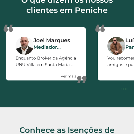
nossa agenda.
clientes em Peniche
“
“
Joel Marques
Lu
Mediador
Par
Imobiliário
Enquanto Broker da Agência
Vou recome
UNU Villa em Santa Maria da
amigos e pub
Feira, só posso recomendar
firma pelo e
”
a ISOcertificado como
prestado. 5 e
parceiro de Negócio.
«
»
Rápidos, Eficientes,
polivalentes e Honestos.
Conhece as Isenções de