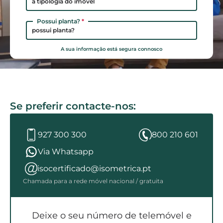
a tipologia do imóvel
Possui planta?
*
possui planta?
A sua informação está segura connosco
Se preferir contacte-nos:
927 300 300
800 210 601
Via Whatsapp
isocertificado@isometrica.pt
Chamada para a rede móvel nacional / gratuita
Deixe o seu número de telemóvel e