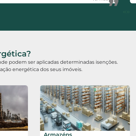
”
de certificação energética. Votos de muito
«
»
sucesso.
rgética?
 onde podem ser aplicadas determinadas isenções.
icação energética dos seus imóveis.
Armazéns