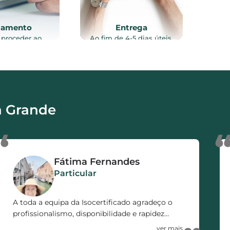
gamento
Entrega
 proceder ao
Ao fim de 4-5 dias úteis,
to do serviço
após vistoria ao imóvel, e
lizado, através
recolha de toda a
intes meios de
documentação necessária
o: Referência
ao processo, o certificado
, Transferência
energético é enviado por
a ou MB WAY.
email e/ou via CTT.
a Grande
“
Fátima Fernandes
Particular
A toda a equipa da Isocertificado agradeço o
profissionalismo, disponibilidade e rapidez
demonstrada no decorrer de todo o processo