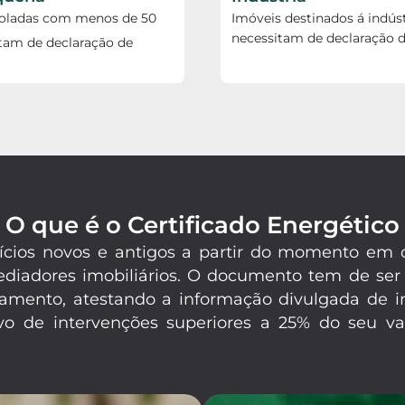
soladas com menos de 50
Imóveis destinados á indúst
necessitam de declaração d
tam de declaração de
O que é o Certificado Energético
difícios novos e antigos a partir do momento e
mediadores imobiliários. O documento tem de ser
amento, atestando a informação divulgada de in
o de intervenções superiores a 25% do seu val