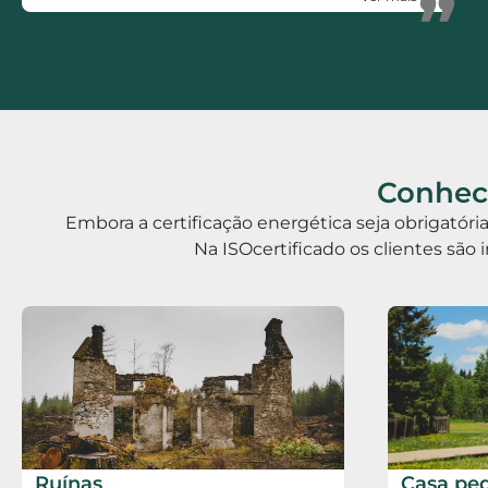
”
Rápidos, Eficientes, polivalentes e Honestos.
Conhece
Embora a certificação energética seja obrigatór
Na ISOcertificado os clientes são 
Ruínas
Casa pe