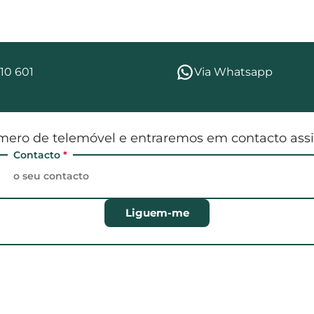
10 601
Via Whatsapp
mero de telemóvel e entraremos em contacto assi
Contacto
*
Liguem-me