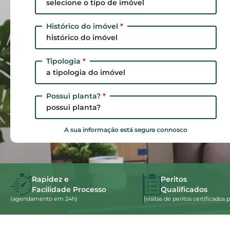
selecione o tipo de imóvel
Histórico do imóvel
*
histórico do imóvel
Tipologia
*
a tipologia do imóvel
Possui planta?
*
possui planta?
A sua informação está segura connosco
Rapidez e
Peritos
Facilidade Processo
Qualificados
(agendamento em 24h)
(visitas de peritos certificado