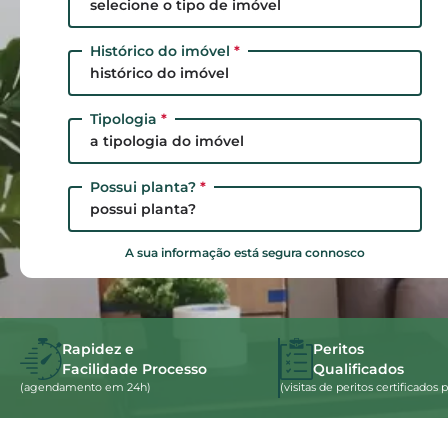
selecione o tipo de imóvel
Histórico do imóvel
*
histórico do imóvel
Tipologia
*
a tipologia do imóvel
Possui planta?
*
possui planta?
A sua informação está segura connosco
Rapidez e
Peritos
Facilidade Processo
Qualificados
(agendamento em 24h)
(visitas de peritos certificado