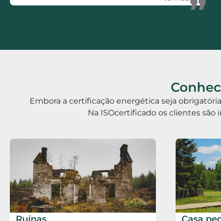
”
Rápidos, Eficientes, polivalentes e Honestos.
Conhece
Embora a certificação energética seja obrigatór
Na ISOcertificado os clientes são 
Ruínas
Casa pe