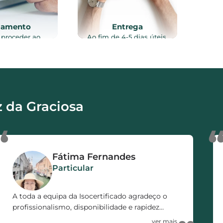
gamento
Entrega
 proceder ao
Ao fim de 4-5 dias úteis,
to do serviço
após vistoria ao imóvel, e
lizado, através
recolha de toda a
intes meios de
documentação necessária
o: Referência
ao processo, o certificado
, Transferência
energético é enviado por
a ou MB WAY.
email e/ou via CTT.
 da Graciosa
“
Fátima Fernandes
Particular
A toda a equipa da Isocertificado agradeço o
profissionalismo, disponibilidade e rapidez
demonstrada no decorrer de todo o processo