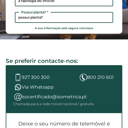
a tipologia do imóvel
Possui planta?
*
possui planta?
A sua informação está segura connosco
Se preferir contacte-nos:
927 300 300
800 210 601
Via Whatsapp
isocertificado@isometrica.pt
Chamada para a rede móvel nacional / gratuita
Deixe o seu número de telemóvel e