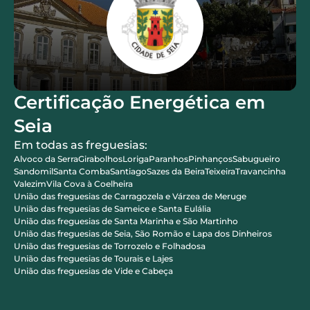
Certificação Energética em
Seia
Em todas as freguesias:
Alvoco da Serra
Girabolhos
Loriga
Paranhos
Pinhanços
Sabugueiro
Sandomil
Santa Comba
Santiago
Sazes da Beira
Teixeira
Travancinha
Valezim
Vila Cova à Coelheira
União das freguesias de Carragozela e Várzea de Meruge
União das freguesias de Sameice e Santa Eulália
União das freguesias de Santa Marinha e São Martinho
União das freguesias de Seia, São Romão e Lapa dos Dinheiros
União das freguesias de Torrozelo e Folhadosa
União das freguesias de Tourais e Lajes
União das freguesias de Vide e Cabeça