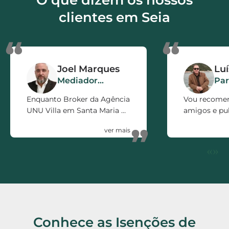
nossa agenda.
clientes em Seia
“
“
Joel Marques
Lu
Mediador
Par
Imobiliário
Enquanto Broker da Agência
Vou recome
UNU Villa em Santa Maria da
amigos e pub
Feira, só posso recomendar
firma pelo e
”
a ISOcertificado como
prestado. 5 e
parceiro de Negócio.
«
»
Rápidos, Eficientes,
polivalentes e Honestos.
Conhece as Isenções de