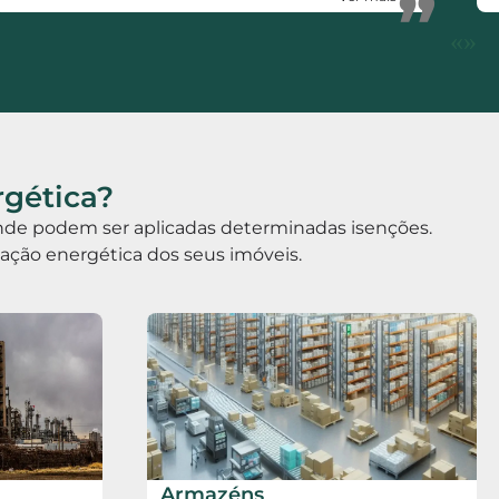
”
de certificação energética. Votos de muito
«
»
sucesso.
rgética?
 onde podem ser aplicadas determinadas isenções.
icação energética dos seus imóveis.
Armazéns