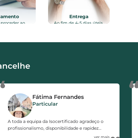
gamento
Entrega
 proceder ao
Ao fim de 4-5 dias úteis,
to do serviço
após vistoria ao imóvel, e
lizado, através
recolha de toda a
intes meios de
documentação necessária
o: Referência
ao processo, o certificado
, Transferência
energético é enviado por
a ou MB WAY.
email e/ou via CTT.
ancelhe
“
Fátima Fernandes
Particular
A toda a equipa da Isocertificado agradeço o
profissionalismo, disponibilidade e rapidez
demonstrada no decorrer de todo o processo