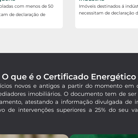
soladas com menos de 50
Imóveis destinados á indúst
necessitam de declaração d
tam de declaração de
O que é o Certificado Energético
difícios novos e antigos a partir do momento e
mediadores imobiliários. O documento tem de ser
amento, atestando a informação divulgada de in
o de intervenções superiores a 25% do seu val