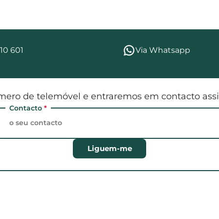
10 601
Via Whatsapp
mero de telemóvel e entraremos em contacto assi
Contacto
*
Liguem-me