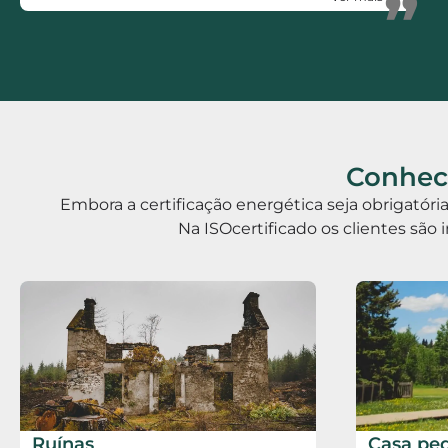
”
Rápidos, Eficientes, polivalentes e Honestos.
Conhece
Embora a certificação energética seja obrigatór
Na ISOcertificado os clientes são 
Ruínas
Casa pe