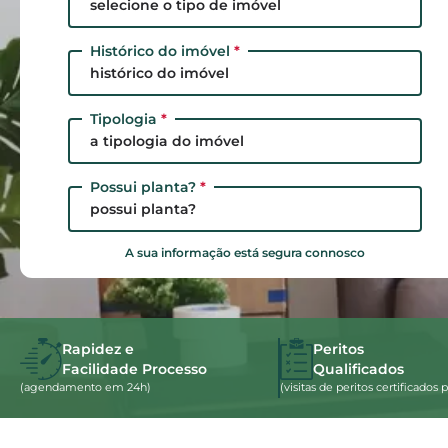
selecione o tipo de imóvel
Histórico do imóvel
*
histórico do imóvel
Tipologia
*
a tipologia do imóvel
Possui planta?
*
possui planta?
A sua informação está segura connosco
Rapidez e
Peritos
Facilidade Processo
Qualificados
(agendamento em 24h)
(visitas de peritos certificado