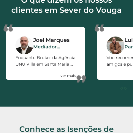
nossa agenda.
clientes em Sever do Vouga
“
“
Joel Marques
Lu
Mediador
Par
Imobiliário
Enquanto Broker da Agência
Vou recome
UNU Villa em Santa Maria da
amigos e pub
Feira, só posso recomendar
firma pelo e
”
a ISOcertificado como
prestado. 5 e
parceiro de Negócio.
«
»
Rápidos, Eficientes,
polivalentes e Honestos.
Conhece as Isenções de