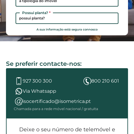
a tipologia do imóvel
Possui planta?
*
possui planta?
A sua informação está segura connosco
Se preferir contacte-nos:
927 300 300
800 210 601
Via Whatsapp
isocertificado@isometrica.pt
Chamada para a rede móvel nacional / gratuita
Deixe o seu número de telemóvel e