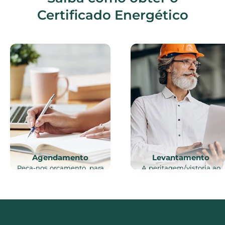
Certificado Energético
Agendamento
Levantamento
Peça-nos orçamento, para
A peritagem/vistoria ao
o seu certificado, e em
imóvel, no âmbito da
menos de 24h entraremos
certificação energética,
em contacto, para
será realizada por um
agendar a vistoria do
Perito qualificado e
Técnico ao imóvel em
agendada de acordo, com
questão.
a sua disponibilidade, e